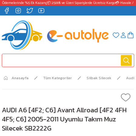
 Ödemelerinde %5 Ek Kazanç
📦 2500₺ ve Üzeri Siparişlerde Ücretsiz Kargo
💳 Havale / E
Anasayfa
Tüm Kategoriler
Silbak Silecek
Audi
AUDI A6 [4F2; C6] Avant Allroad [4F2 4FH
4F5; C6] 2005-2011 Uyumlu Takım Muz
Silecek SB2222G