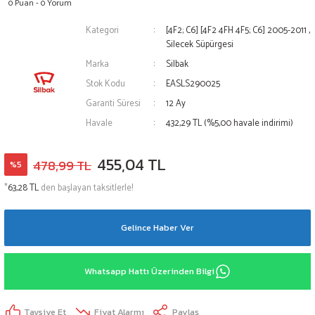
0 Puan - 0 Yorum
Kategori
[4F2; C6] [4F2 4FH 4F5; C6] 2005-2011
,
Silecek Süpürgesi
Marka
Silbak
Stok Kodu
EASLS290025
Garanti Süresi
12 Ay
Havale
432,29 TL (%5,00 havale indirimi)
455,04 TL
478,99 TL
%5
*
63,28 TL
den başlayan taksitlerle!
Gelince Haber Ver
Whatsapp Hattı Üzerinden Bilgi
Tavsiye Et
Fiyat Alarmı
Paylaş