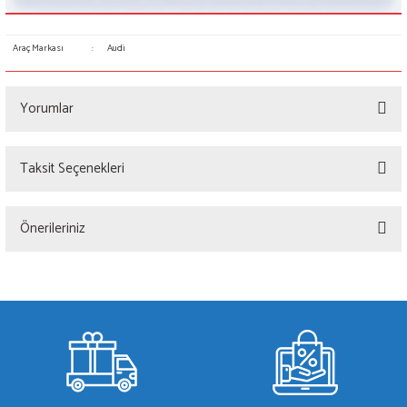
Araç Markası
:
Audi
Yorumlar
Taksit Seçenekleri
Bu ürüne ilk yorumu siz yapın!
Önerileriniz
Yorum Yaz
Bu ürünün fiyat bilgisi, resim, ürün açıklamalarında ve diğer konularda yetersiz
gördüğünüz noktaları öneri formunu kullanarak tarafımıza iletebilirsiniz.
Görüş ve önerileriniz için teşekkür ederiz.
Ürün resmi kalitesiz, bozuk veya görüntülenemiyor.
Ürün açıklamasında eksik bilgiler bulunuyor.