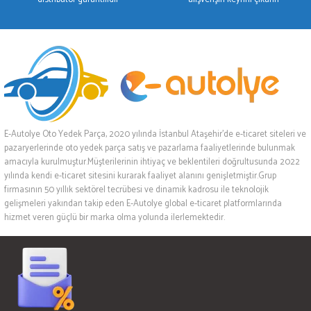
E-Autolye Oto Yedek Parça, 2020 yılında İstanbul Ataşehir’de e-ticaret siteleri ve
pazaryerlerinde oto yedek parça satış ve pazarlama faaliyetlerinde bulunmak
amacıyla kurulmuştur.Müşterilerinin ihtiyaç ve beklentileri doğrultusunda 2022
yılında kendi e-ticaret sitesini kurarak faaliyet alanını genişletmiştir.Grup
firmasının 50 yıllık sektörel tecrübesi ve dinamik kadrosu ile teknolojik
gelişmeleri yakından takip eden E-Autolye global e-ticaret platformlarında
hizmet veren güçlü bir marka olma yolunda ilerlemektedir.