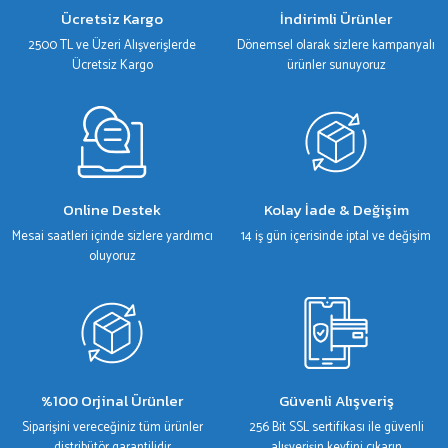
Ürün bilgilerinde hatalar bulunuyor.
Ücretsiz Kargo
İndirimli Ürünler
Ürün fiyatı diğer sitelerden daha pahalı.
2500 TL ve Üzeri Alışverişlerde
Dönemsel olarak sizlere kampanyalı
Bu ürüne benzer farklı alternatifler olmalı.
Ücretsiz Kargo
ürünler sunuyoruz
Gönder
Online Destek
Kolay İade & Değişim
Mesai saatleri içinde sizlere yardımcı
14 iş gün içerisinde iptal ve değişim
oluyoruz
%100 Orjinal Ürünler
Güvenli Alışveriş
Siparişini vereceğiniz tüm ürünler
256 Bit SSL sertifikası ile güvenli
distribütör garantilidir
alışverişin keyfini çıkarın