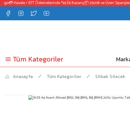
rgo
💳 Havale / EFT Ödemelerinde %5 Ek Kazanç
📦 2500₺ ve Üzeri Siparişlerd
Tüm Kategoriler
Marka
Anasayfa
Tüm Kategoriler
Silbak Silecek