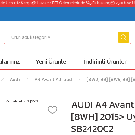
e Ücretsiz Kargo
💳 Havale / EFT Ödemelerinde %5 Ek Kazanç
📦 2500₺ ve Üzeri
larımız
Yeni Ürünler
İndirimli Ürünler
Audi
A4 Avant Allroad
[8W2; B9] [8W5; B9] 
AUDI A4 Avant 
[8WH] 2015> U
SB2420C2