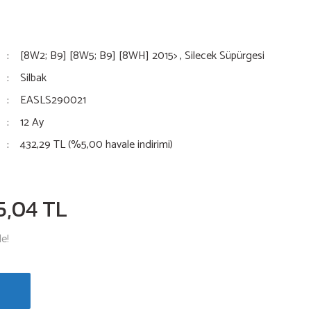
[8W2; B9] [8W5; B9] [8WH] 2015>
,
Silecek Süpürgesi
Silbak
EASLS290021
12 Ay
432,29 TL (%5,00 havale indirimi)
5,04 TL
le!