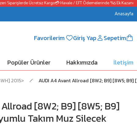
 Siparişlerde Ücretsiz Kargo
💳 Havale / EFT Ödemelerinde %5 Ek Kazanç
📦25
Anasayfa
Favorilerim
Giriş Yap
Sepetim
Popüler Ürünler
Hakkımızda
İletişim
[8WH] 2015>
AUDI A4 Avant Allroad [8W2; B9] [8W5; B9
Allroad [8W2; B9] [8W5; B9]
yumlu Takım Muz Silecek