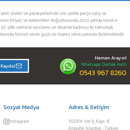
aret siteleri ve pazaryerlerinde oto yedek parça satış ve
nin ihtiyaç ve beklentileri doğrultusunda 2022 yılında kendi e-
n 50 yıllık sektörel tecrübesi ve dinamik kadrosu ile teknolojik
mlarında hizmet veren güçlü bir marka olma yolunda ilerlemektedir.
Hemen Arayın!
Whatsapp Destek Hattı
Kaydol
0543 967 8260
Sosyal Medya
Adres & İletişim
Instagram
YEDPA 139 İç Kapı: 1C
Ataşehir İstanbul - Türkiye