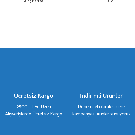
Araç Markası
:
Audi
Bu ürünün fiyat bilgisi, resim, ürün açıklamalarında ve diğer konulard
Görüş ve önerileriniz için teşekkür ederiz.
Ürün resmi kalitesiz, bozuk veya görüntülenemiyor.
Ürün açıklamasında eksik bilgiler bulunuyor.
Ürün bilgilerinde hatalar bulunuyor.
Ürün fiyatı diğer sitelerden daha pahalı.
Bu ürüne benzer farklı alternatifler olmalı.
Ücretsiz Kargo
İndirimli Ürünler
2500 TL ve Üzeri
Dönemsel olarak sizlere
Alışverişlerde Ücretsiz Kargo
kampanyalı ürünler sunuyoruz