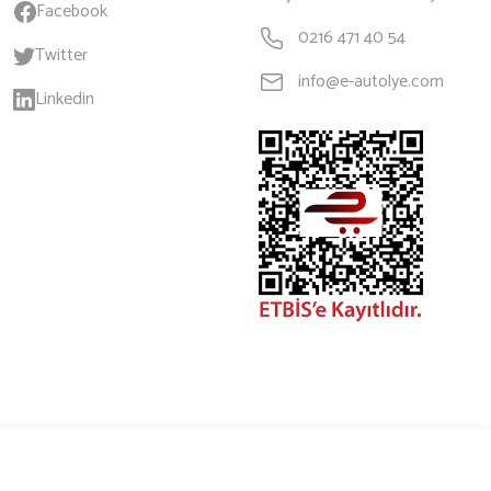
Facebook
0216 471 40 54
Twitter
info@e-autolye.com
Linkedin