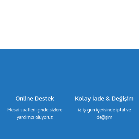
a yetersiz gördüğünüz noktaları öneri formunu kullanarak tarafımıza iletebilirsiniz.
Bu ürüne ilk yorumu siz yapın!
Yorum Yaz
Online Destek
Kolay İade & Değişim
Mesai saatleri içinde sizlere
14 iş gün içerisinde iptal ve
yardımcı oluyoruz
değişim
Gönder