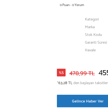
0 Puan - 0 Yorum
Kategori
Marka
Stok Kodu
Garanti Süresi
Havale
45
478,99 TL
%5
*
63,28 TL
den başlayan taksitler
Gelince Haber Ver