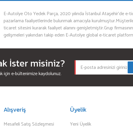
E-Autolye Oto Yedek Parça, 2020 yılında İstanbul Ataşehir’de e-tic
pazarlama faaliyetlerinde bulunmak amacıyla kurulmuştur.Müşterileri
ticaret sitesini kurarak faaliyet alanını genişletmiştir.Grup firmasını
gelişmeleri yakından takip eden E-Autolye global e-ticaret platfor
 İster misiniz?
için e-bültenimize kaydolunuz.
Alışveriş
Üyelik
Mesafeli Satış Sözleşmesi
Yeni Üyelik