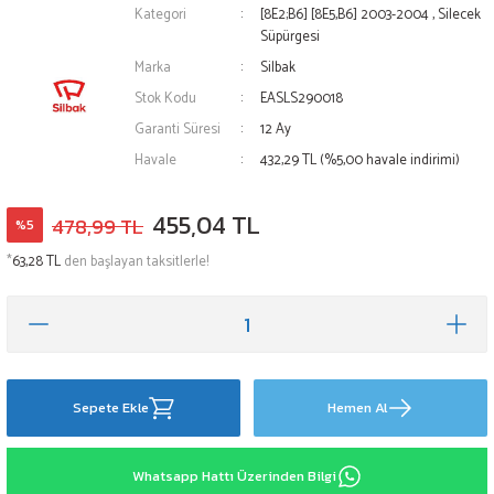
Kategori
[8E2;B6] [8E5,B6] 2003-2004
,
Silecek
Süpürgesi
Marka
Silbak
Stok Kodu
EASLS290018
Garanti Süresi
12 Ay
Havale
432,29 TL (%5,00 havale indirimi)
455,04 TL
478,99 TL
%5
*
63,28 TL
den başlayan taksitlerle!
Sepete Ekle
Hemen Al
Whatsapp Hattı Üzerinden Bilgi