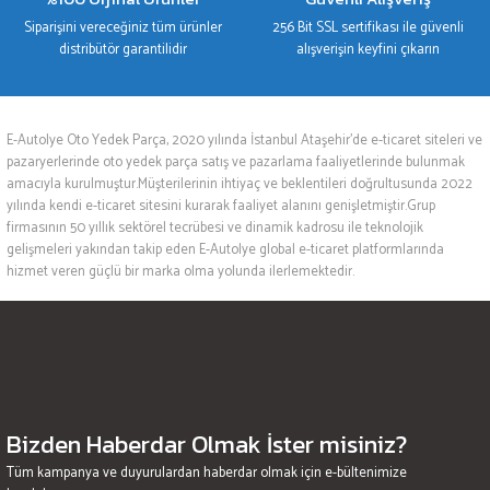
Siparişini vereceğiniz tüm ürünler
256 Bit SSL sertifikası ile güvenli
distribütör garantilidir
alışverişin keyfini çıkarın
E-Autolye Oto Yedek Parça, 2020 yılında İstanbul Ataşehir’de e-ticaret siteleri ve
pazaryerlerinde oto yedek parça satış ve pazarlama faaliyetlerinde bulunmak
amacıyla kurulmuştur.Müşterilerinin ihtiyaç ve beklentileri doğrultusunda 2022
yılında kendi e-ticaret sitesini kurarak faaliyet alanını genişletmiştir.Grup
firmasının 50 yıllık sektörel tecrübesi ve dinamik kadrosu ile teknolojik
gelişmeleri yakından takip eden E-Autolye global e-ticaret platformlarında
hizmet veren güçlü bir marka olma yolunda ilerlemektedir.
Bizden Haberdar Olmak İster misiniz?
Tüm kampanya ve duyurulardan haberdar olmak için e-bültenimize