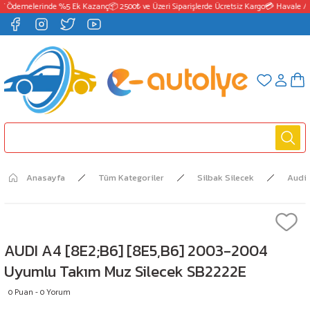
T Ödemelerinde %5 Ek Kazanç
📦 2500₺ ve Üzeri Siparişlerde Ücretsiz Kargo
💳 Havale / 
Anasayfa
Tüm Kategoriler
Silbak Silecek
Audi
AUDI A4 [8E2;B6] [8E5,B6] 2003-2004
Uyumlu Takım Muz Silecek SB2222E
0 Puan - 0 Yorum