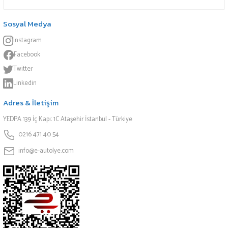
Sosyal Medya
Instagram
Facebook
Twitter
Linkedin
Adres & İletişim
YEDPA 139 İç Kapı: 1C Ataşehir İstanbul - Türkiye
0216 471 40 54
info@e-autolye.com