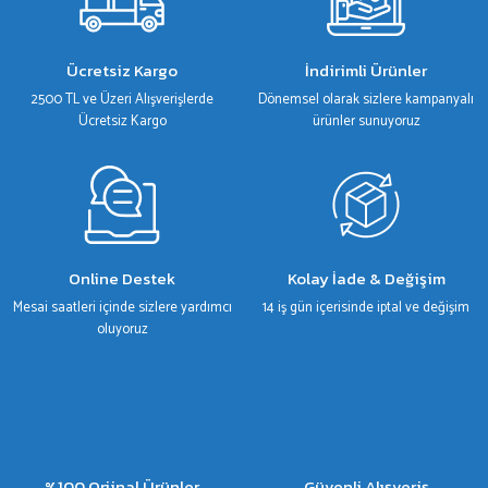
Ürün açıklamasında eksik bilgiler bulunuyor.
Ürün bilgilerinde hatalar bulunuyor.
Ücretsiz Kargo
İndirimli Ürünler
Ürün fiyatı diğer sitelerden daha pahalı.
2500 TL ve Üzeri Alışverişlerde
Dönemsel olarak sizlere kampanyalı
Bu ürüne benzer farklı alternatifler olmalı.
Ücretsiz Kargo
ürünler sunuyoruz
Gönder
Online Destek
Kolay İade & Değişim
Mesai saatleri içinde sizlere yardımcı
14 iş gün içerisinde iptal ve değişim
oluyoruz
%100 Orjinal Ürünler
Güvenli Alışveriş