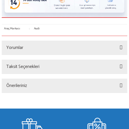
Araç Markası
:
Audi
Yorumlar
Taksit Seçenekleri
Bu ürüne ilk yorumu siz yapın!
Önerileriniz
Yorum Yaz
Bu ürünün fiyat bilgisi, resim, ürün açıklamalarında ve diğer konularda yetersiz
gördüğünüz noktaları öneri formunu kullanarak tarafımıza iletebilirsiniz.
Görüş ve önerileriniz için teşekkür ederiz.
Ürün resmi kalitesiz, bozuk veya görüntülenemiyor.