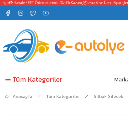
o
💳 Havale / EFT Ödemelerinde %5 Ek Kazanç
📦 2500₺ ve Üzeri Siparişlerde 
Tüm Kategoriler
Marka
Anasayfa
Tüm Kategoriler
Silbak Silecek