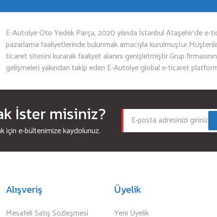
Gönder
E-Autolye Oto Yedek Parça, 2020 yılında İstanbul Ataşehir’de e-tic
pazarlama faaliyetlerinde bulunmak amacıyla kurulmuştur.Müşterileri
ticaret sitesini kurarak faaliyet alanını genişletmiştir.Grup firmasını
gelişmeleri yakından takip eden E-Autolye global e-ticaret platfor
 İster misiniz?
için e-bültenimize kaydolunuz.
Alışveriş
Üyelik
Mesafeli Satış Sözleşmesi
Yeni Üyelik