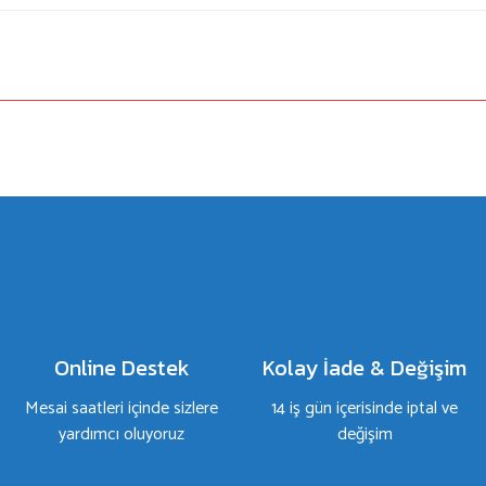
a yetersiz gördüğünüz noktaları öneri formunu kullanarak tarafımıza iletebilirsiniz.
Bu ürüne ilk yorumu siz yapın!
Yorum Yaz
Online Destek
Kolay İade & Değişim
Mesai saatleri içinde sizlere
14 iş gün içerisinde iptal ve
yardımcı oluyoruz
değişim