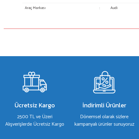
Araç Markası
:
Audi
Bu ürünün fiyat bilgisi, resim, ürün açıklamalarında ve diğer konulard
Görüş ve önerileriniz için teşekkür ederiz.
Ürün resmi kalitesiz, bozuk veya görüntülenemiyor.
Ürün açıklamasında eksik bilgiler bulunuyor.
Ürün bilgilerinde hatalar bulunuyor.
Ürün fiyatı diğer sitelerden daha pahalı.
Bu ürüne benzer farklı alternatifler olmalı.
Ücretsiz Kargo
İndirimli Ürünler
2500 TL ve Üzeri
Dönemsel olarak sizlere
Alışverişlerde Ücretsiz Kargo
kampanyalı ürünler sunuyoruz