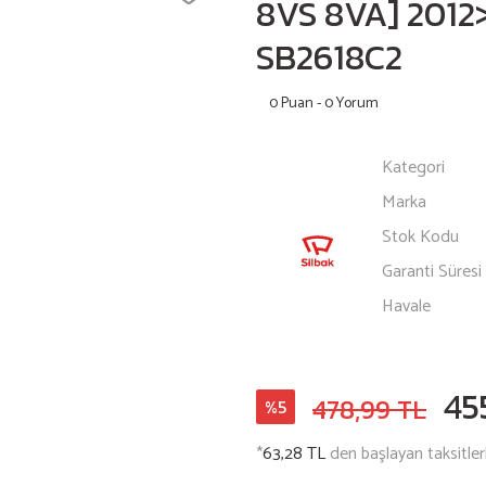
8VS 8VA] 2012
SB2618C2
0 Puan - 0 Yorum
Kategori
Marka
Stok Kodu
Garanti Süresi
Havale
45
478,99 TL
%5
*
63,28 TL
den başlayan taksitler