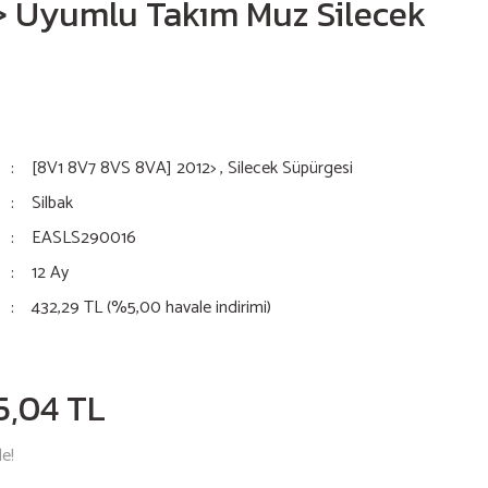
> Uyumlu Takım Muz Silecek
[8V1 8V7 8VS 8VA] 2012>
,
Silecek Süpürgesi
Silbak
EASLS290016
12 Ay
432,29 TL (%5,00 havale indirimi)
5,04 TL
le!