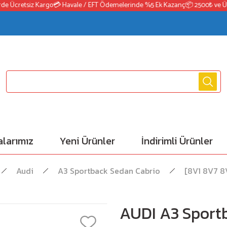
Ücretsiz Kargo
💳 Havale / EFT Ödemelerinde %5 Ek Kazanç
📦 2500₺ ve Üzeri 
larımız
Yeni Ürünler
İndirimli Ürünler
Audi
A3 Sportback Sedan Cabrio
[8V1 8V7 8
AUDI A3 Sport