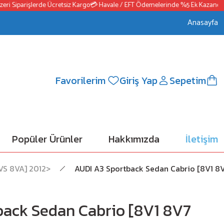
Siparişlerde Ücretsiz Kargo
💳 Havale / EFT Ödemelerinde %5 Ek Kazanç
📦250
Anasayfa
Favorilerim
Giriş Yap
Sepetim
Popüler Ürünler
Hakkımızda
İletişim
VS 8VA] 2012>
AUDI A3 Sportback Sedan Cabrio [8V1 8
back Sedan Cabrio [8V1 8V7