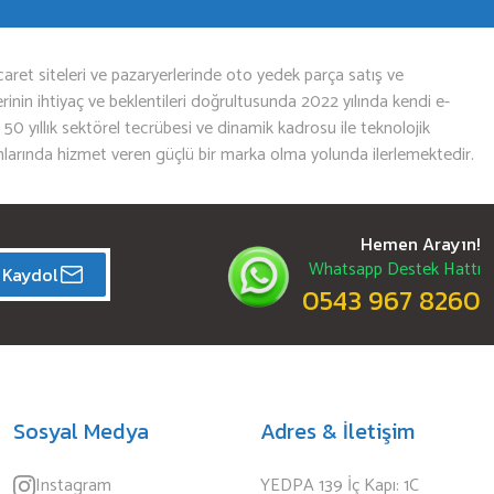
aret siteleri ve pazaryerlerinde oto yedek parça satış ve
nin ihtiyaç ve beklentileri doğrultusunda 2022 yılında kendi e-
n 50 yıllık sektörel tecrübesi ve dinamik kadrosu ile teknolojik
mlarında hizmet veren güçlü bir marka olma yolunda ilerlemektedir.
Hemen Arayın!
Whatsapp Destek Hattı
Kaydol
0543 967 8260
Sosyal Medya
Adres & İletişim
Instagram
YEDPA 139 İç Kapı: 1C