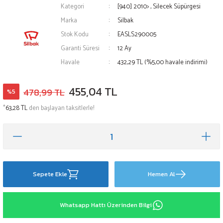
Kategori
[940] 2010>
,
Silecek Süpürgesi
Marka
Silbak
Stok Kodu
EASLS290005
Garanti Süresi
12 Ay
Havale
432,29 TL (%5,00 havale indirimi)
455,04 TL
478,99 TL
%5
*
63,28 TL
den başlayan taksitlerle!
Sepete Ekle
Hemen Al
Whatsapp Hattı Üzerinden Bilgi