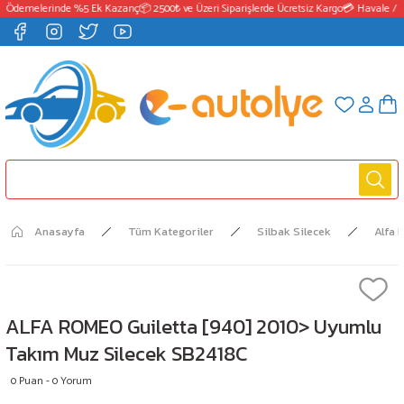
 Ödemelerinde %5 Ek Kazanç
📦 2500₺ ve Üzeri Siparişlerde Ücretsiz Kargo
💳 Havale / E
Anasayfa
Tüm Kategoriler
Silbak Silecek
Alfa
ALFA ROMEO Guiletta [940] 2010> Uyumlu
Takım Muz Silecek SB2418C
0 Puan - 0 Yorum