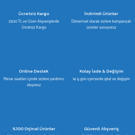
Ürün açıklamasında eksik bilgiler bulunuyor.
Ürün bilgilerinde hatalar bulunuyor.
Ücretsiz Kargo
İndirimli Ürünler
Ürün fiyatı diğer sitelerden daha pahalı.
2500 TL ve Üzeri Alışverişlerde
Dönemsel olarak sizlere kampanyalı
Bu ürüne benzer farklı alternatifler olmalı.
Ücretsiz Kargo
ürünler sunuyoruz
Gönder
Online Destek
Kolay İade & Değişim
Mesai saatleri içinde sizlere yardımcı
14 iş gün içerisinde iptal ve değişim
oluyoruz
%100 Orjinal Ürünler
Güvenli Alışveriş