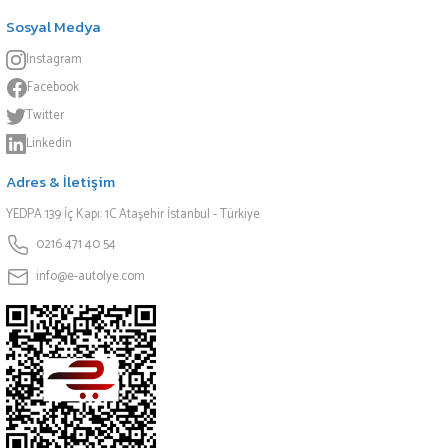
Sosyal Medya
Instagram
Facebook
Twitter
Linkedin
Adres & İletişim
YEDPA 139 İç Kapı: 1C Ataşehir İstanbul - Türkiye
0216 471 40 54
info@e-autolye.com