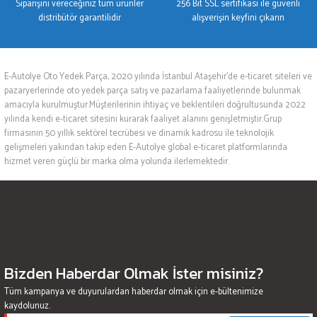
Siparişini vereceğiniz tüm ürünler
256 Bit SSL sertifikası ile güvenli
distribütör garantilidir
alışverişin keyfini çıkarın
E-Autolye Oto Yedek Parça, 2020 yılında İstanbul Ataşehir’de e-ticaret siteleri ve
pazaryerlerinde oto yedek parça satış ve pazarlama faaliyetlerinde bulunmak
amacıyla kurulmuştur.Müşterilerinin ihtiyaç ve beklentileri doğrultusunda 2022
yılında kendi e-ticaret sitesini kurarak faaliyet alanını genişletmiştir.Grup
firmasının 50 yıllık sektörel tecrübesi ve dinamik kadrosu ile teknolojik
gelişmeleri yakından takip eden E-Autolye global e-ticaret platformlarında
hizmet veren güçlü bir marka olma yolunda ilerlemektedir.
Bizden Haberdar Olmak İster misiniz?
Tüm kampanya ve duyurulardan haberdar olmak için e-bültenimize
kaydolunuz.