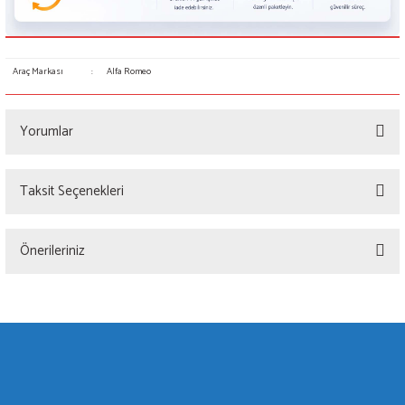
Araç Markası
:
Alfa Romeo
Yorumlar
Taksit Seçenekleri
Bu ürüne ilk yorumu siz yapın!
Önerileriniz
Yorum Yaz
Bu ürünün fiyat bilgisi, resim, ürün açıklamalarında ve diğer konularda yetersiz
gördüğünüz noktaları öneri formunu kullanarak tarafımıza iletebilirsiniz.
Görüş ve önerileriniz için teşekkür ederiz.
Ürün resmi kalitesiz, bozuk veya görüntülenemiyor.