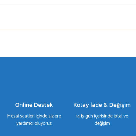
a yetersiz gördüğünüz noktaları öneri formunu kullanarak tarafımıza iletebilirsiniz.
Bu ürüne ilk yorumu siz yapın!
Yorum Yaz
Online Destek
Kolay İade & Değişim
Mesai saatleri içinde sizlere
14 iş gün içerisinde iptal ve
yardımcı oluyoruz
değişim