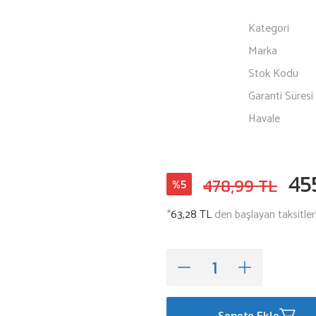
Kategori
Marka
Stok Kodu
Garanti Süresi
Havale
45
478,99 TL
%5
*
63,28 TL
den başlayan taksitler
Sepete Ekle