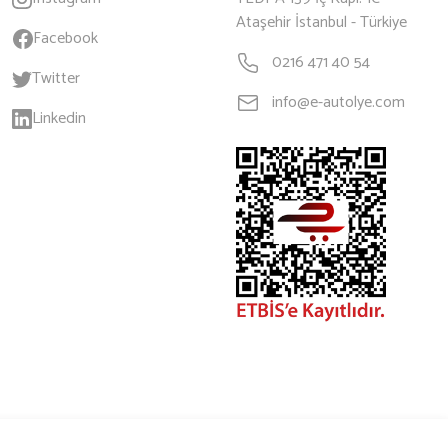
Ataşehir İstanbul - Türkiye
Facebook
0216 471 40 54
Twitter
info@e-autolye.com
Linkedin