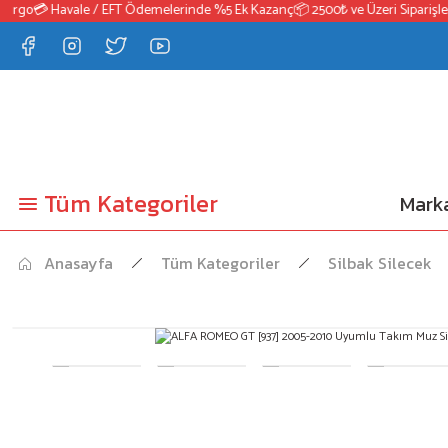
rgo
💳 Havale / EFT Ödemelerinde %5 Ek Kazanç
📦 2500₺ ve Üzeri Siparişlerd
Tüm Kategoriler
Marka
Anasayfa
Tüm Kategoriler
Silbak Silecek