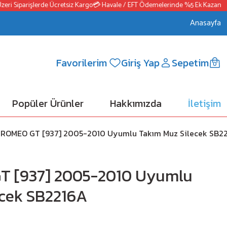
i Siparişlerde Ücretsiz Kargo
💳 Havale / EFT Ödemelerinde %5 Ek Kazanç
📦2
Anasayfa
Favorilerim
Giriş Yap
Sepetim
0
Popüler Ürünler
Hakkımızda
İletişim
 ROMEO GT [937] 2005-2010 Uyumlu Takım Muz Silecek SB2
T [937] 2005-2010 Uyumlu
ecek SB2216A