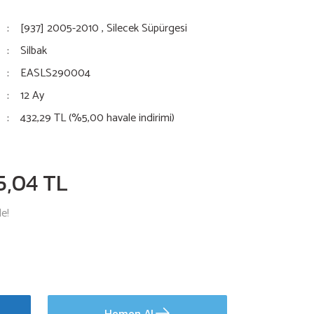
[937] 2005-2010
,
Silecek Süpürgesi
Silbak
EASLS290004
12 Ay
432,29 TL (%5,00 havale indirimi)
5,04 TL
le!
Hemen Al