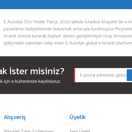
Gönder
E-Autolye Oto Yedek Parça, 2020 yılında İstanbul Ataşehir’de e-tic
pazarlama faaliyetlerinde bulunmak amacıyla kurulmuştur.Müşterileri
ticaret sitesini kurarak faaliyet alanını genişletmiştir.Grup firmasını
gelişmeleri yakından takip eden E-Autolye global e-ticaret platfor
 İster misiniz?
için e-bültenimize kaydolunuz.
Alışveriş
Üyelik
Mesafeli Satış Sözleşmesi
Yeni Üyelik