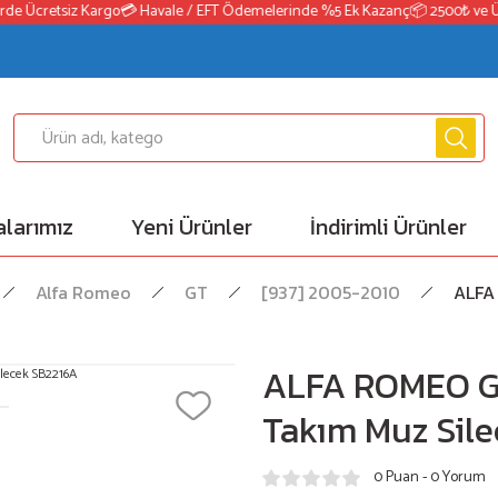
e Ücretsiz Kargo
💳 Havale / EFT Ödemelerinde %5 Ek Kazanç
📦 2500₺ ve Üzer
larımız
Yeni Ürünler
İndirimli Ürünler
Alfa Romeo
GT
[937] 2005-2010
ALFA
ALFA ROMEO G
Takım Muz Sil
0 Puan - 0 Yorum