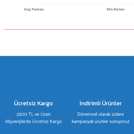
Araç Markası
:
Alfa Romeo
Bu ürünün fiyat bilgisi, resim, ürün açıklamalarında ve diğer konulard
Görüş ve önerileriniz için teşekkür ederiz.
Ürün resmi kalitesiz, bozuk veya görüntülenemiyor.
Ürün açıklamasında eksik bilgiler bulunuyor.
Ürün bilgilerinde hatalar bulunuyor.
Ürün fiyatı diğer sitelerden daha pahalı.
Bu ürüne benzer farklı alternatifler olmalı.
Ücretsiz Kargo
İndirimli Ürünler
2500 TL ve Üzeri
Dönemsel olarak sizlere
Alışverişlerde Ücretsiz Kargo
kampanyalı ürünler sunuyoruz