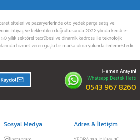
aret siteleri ve pazaryerlerinde oto yedek parça satış ve
nin ihtiyaç ve beklentileri doğrultusunda 2022 yılında kendi e-
n 50 yıllık sektörel tecrübesi ve dinamik kadrosu ile teknolojik
mlarında hizmet veren güçlü bir marka olma yolunda ilerlemektedir.
Hemen Arayın!
Whatsapp Destek Hattı
Kaydol
0543 967 8260
Sosyal Medya
Adres & İletişim
Instagram
YEDPA 139 İç Kapı: 1C