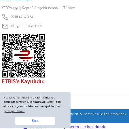
YEDPA 139 İç Kapı: 1C Ataşehir İstanbul - Türkiye
0216 471 40 54
info@e-autolye.com
Hizmet kalitemizi artırmak adına internet
sitemizde çerezler kullanmaktayız. Detaylı bilgi
almak için çerez politikamızı inceleyebilirsiniz.
çerez politikamız
© Tüm hakları saklıdır. Kredi kartı bilgileriniz 256bit SSL sertifikası ile korunmaktadır.
Online Destek
Kapat
ideasoft
ile
e-