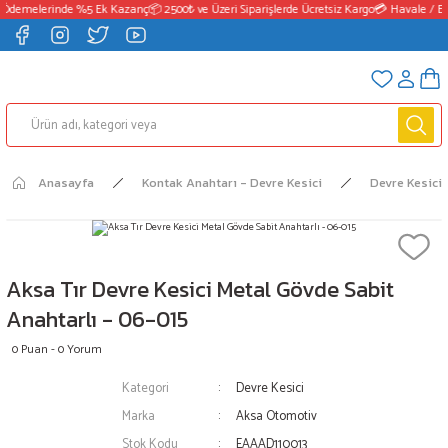
 Ödemelerinde %5 Ek Kazanç
📦 2500₺ ve Üzeri Siparişlerde Ücretsiz Kargo
💳 Havale / EF
Anasayfa
Kontak Anahtarı - Devre Kesici
Devre Kesici
Aksa Tır Devre Kesici Metal Gövde Sabit
Anahtarlı - 06-015
0 Puan - 0 Yorum
Kategori
Devre Kesici
Marka
Aksa Otomotiv
Stok Kodu
EAAAD110013