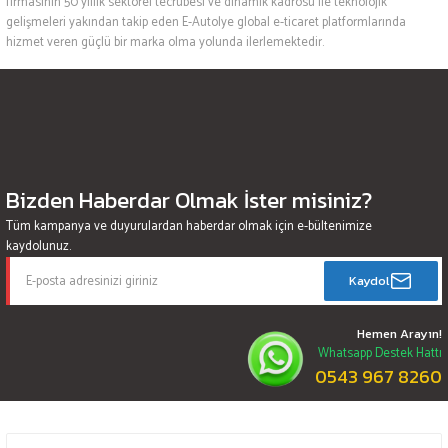
firmasının 50 yıllık sektörel tecrübesi ve dinamik kadrosu ile teknolojik
gelişmeleri yakından takip eden E-Autolye global e-ticaret platformlarında
hizmet veren güçlü bir marka olma yolunda ilerlemektedir.
Bizden Haberdar Olmak İster misiniz?
Tüm kampanya ve duyurulardan haberdar olmak için e-bültenimize
kaydolunuz.
Kaydol
Hemen Arayın!
Whatsapp Destek Hattı
0543 967 8260