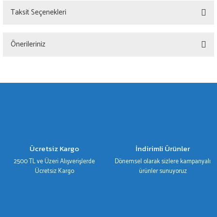
Taksit Seçenekleri
Bu ürüne ilk yorumu siz yapın!
Önerileriniz
Yorum Yaz
Bu ürünün fiyat bilgisi, resim, ürün açıklamalarında ve diğer konularda yetersiz
gördüğünüz noktaları öneri formunu kullanarak tarafımıza iletebilirsiniz.
Görüş ve önerileriniz için teşekkür ederiz.
Ürün resmi kalitesiz, bozuk veya görüntülenemiyor.
Ürün açıklamasında eksik bilgiler bulunuyor.
Ürün bilgilerinde hatalar bulunuyor.
Ücretsiz Kargo
İndirimli Ürünler
Ürün fiyatı diğer sitelerden daha pahalı.
2500 TL ve Üzeri Alışverişlerde
Dönemsel olarak sizlere kampanyalı
Bu ürüne benzer farklı alternatifler olmalı.
Ücretsiz Kargo
ürünler sunuyoruz