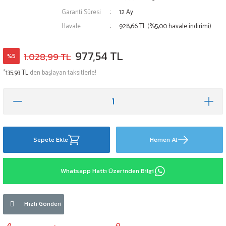
Garanti Süresi
12 Ay
Havale
928,66 TL (%5,00 havale indirimi)
977,54 TL
1.028,99 TL
%5
*
135,93 TL
den başlayan taksitlerle!
Sepete Ekle
Hemen Al
Whatsapp Hattı Üzerinden Bilgi
Hızlı Gönderi