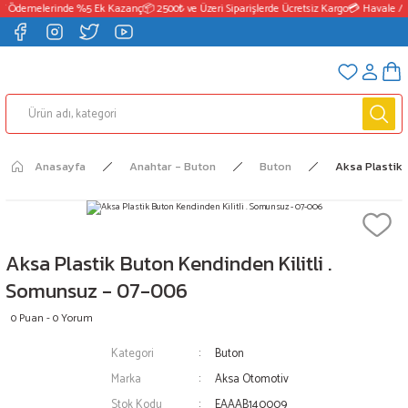
T Ödemelerinde %5 Ek Kazanç
📦 2500₺ ve Üzeri Siparişlerde Ücretsiz Kargo
💳 Havale / 
Anasayfa
Anahtar - Buton
Buton
Aksa Plastik 
Aksa Plastik Buton Kendinden Kilitli .
Somunsuz - 07-006
0 Puan - 0 Yorum
Kategori
Buton
Marka
Aksa Otomotiv
Stok Kodu
EAAAB140009