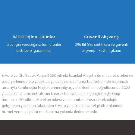
%100 Orjinal Ürünler
Güvenli Alışveriş
Siparişini vereceğiniz tüm ürünler
256 Bit SSL sertifikası ile güvenli
distribütör garantilidir
alışverişin keyfini çıkarın
E-Autolye Oto Yedek Parça, 2020 yılında İstanbul Ataşehir’de e-ticaret siteleri ve
pazaryerlerinde oto yedek parça satış ve pazarlama faaliyetlerinde bulunmak
amacıyla kurulmuştur.Müşterilerinin ihtiyaç ve beklentileri doğrultusunda 2022
yılında kendi e-ticaret sitesini kurarak faaliyet alanını genişletmiştir.Grup
firmasının 50 yıllık sektörel tecrübesi ve dinamik kadrosu ile teknolojik
gelişmeleri yakından takip eden E-Autolye global e-ticaret platformlarında
hizmet veren güçlü bir marka olma yolunda ilerlemektedir.