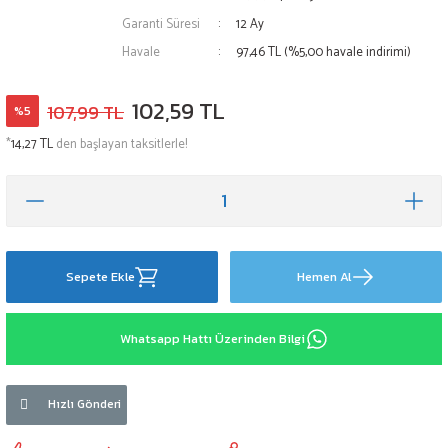
Garanti Süresi
12 Ay
Havale
97,46 TL (%5,00 havale indirimi)
102,59 TL
107,99 TL
%5
*
14,27 TL
den başlayan taksitlerle!
Sepete Ekle
Hemen Al
Whatsapp Hattı Üzerinden Bilgi
Hızlı Gönderi