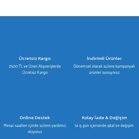
Bu ürünün fiyat bilgisi, resim, ürün açıklamalarında ve diğer konularda yetersiz
gördüğünüz noktaları öneri formunu kullanarak tarafımıza iletebilirsiniz.
Görüş ve önerileriniz için teşekkür ederiz.
Ürün resmi kalitesiz, bozuk veya görüntülenemiyor.
Ürün açıklamasında eksik bilgiler bulunuyor.
Ürün bilgilerinde hatalar bulunuyor.
Ücretsiz Kargo
İndirimli Ürünler
Ürün fiyatı diğer sitelerden daha pahalı.
2500 TL ve Üzeri Alışverişlerde
Dönemsel olarak sizlere kampanyalı
Bu ürüne benzer farklı alternatifler olmalı.
Ücretsiz Kargo
ürünler sunuyoruz
Gönder
Online Destek
Kolay İade & Değişim
Mesai saatleri içinde sizlere yardımcı
14 iş gün içerisinde iptal ve değişim
oluyoruz