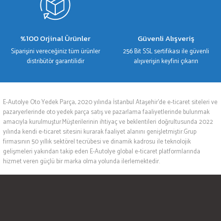
%100 Orjinal Ürünler
Güvenli Alışveriş
Siparişini vereceğiniz tüm ürünler
256 Bit SSL sertifikası ile güvenli
distribütör garantilidir
alışverişin keyfini çıkarın
E-Autolye Oto Yedek Parça, 2020 yılında İstanbul Ataşehir’de e-ticaret siteleri ve
pazaryerlerinde oto yedek parça satış ve pazarlama faaliyetlerinde bulunmak
amacıyla kurulmuştur.Müşterilerinin ihtiyaç ve beklentileri doğrultusunda 2022
yılında kendi e-ticaret sitesini kurarak faaliyet alanını genişletmiştir.Grup
firmasının 50 yıllık sektörel tecrübesi ve dinamik kadrosu ile teknolojik
gelişmeleri yakından takip eden E-Autolye global e-ticaret platformlarında
hizmet veren güçlü bir marka olma yolunda ilerlemektedir.