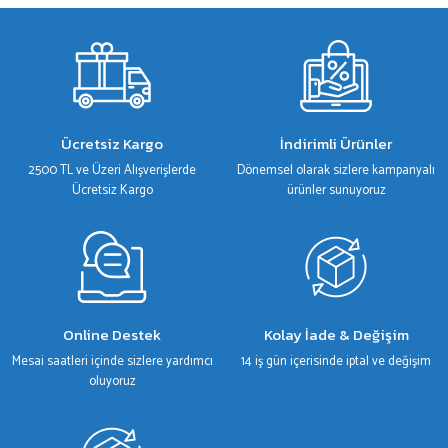
gördüğünüz noktaları öneri formunu kullanarak tarafımıza iletebilirsiniz.
Görüş ve önerileriniz için teşekkür ederiz.
Ürün resmi kalitesiz, bozuk veya görüntülenemiyor.
Ürün açıklamasında eksik bilgiler bulunuyor.
Ürün bilgilerinde hatalar bulunuyor.
Ücretsiz Kargo
İndirimli Ürünler
Ürün fiyatı diğer sitelerden daha pahalı.
2500 TL ve Üzeri Alışverişlerde
Dönemsel olarak sizlere kampanyalı
Bu ürüne benzer farklı alternatifler olmalı.
Ücretsiz Kargo
ürünler sunuyoruz
Gönder
Online Destek
Kolay İade & Değişim
Mesai saatleri içinde sizlere yardımcı
14 iş gün içerisinde iptal ve değişim
oluyoruz