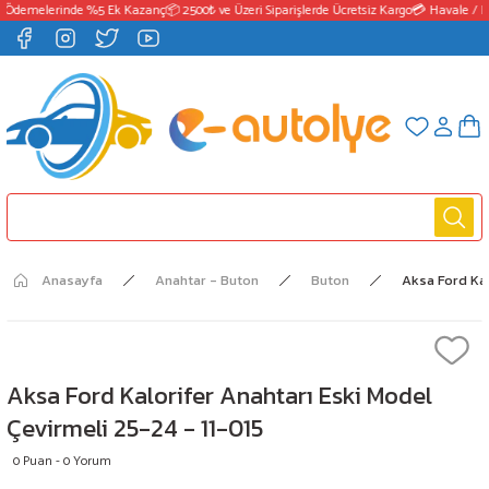
 Ödemelerinde %5 Ek Kazanç
📦 2500₺ ve Üzeri Siparişlerde Ücretsiz Kargo
💳 Havale / E
Anasayfa
Anahtar - Buton
Buton
Aksa Ford Kal
Aksa Ford Kalorifer Anahtarı Eski Model
Çevirmeli 25-24 - 11-015
0 Puan - 0 Yorum