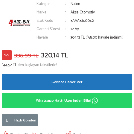
Kategori
Buton
Marka
Aksa Otomotiv
Stok Kodu
EAAAB140042
Garanti Süresi
12 Ay
Havale
304,13 TL (%5,00 havale indirimi)
320,14 TL
336,99 TL
%5
*
44,52 TL
den başlayan taksitlerle!
Gelince Haber Ver
Whatsapp Hattı Üzerinden Bilgi
Hızlı Gönderi