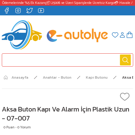
 Ödemelerinde %5 Ek Kazanç
📦 2500₺ ve Üzeri Siparişlerde Ücretsiz Kargo
💳 Havale / E
Anasayfa
Anahtar - Buton
Kapı Butonu
Aksa B
Aksa Buton Kapı Ve Alarm İçin Plastik Uzun
- 07-007
0 Puan - 0 Yorum