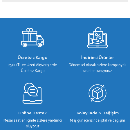
Yorum Yaz
Bu ürünün fiyat bilgisi, resim, ürün açıklamalarında ve diğer konularda yetersiz
gördüğünüz noktaları öneri formunu kullanarak tarafımıza iletebilirsiniz.
Görüş ve önerileriniz için teşekkür ederiz.
Ürün resmi kalitesiz, bozuk veya görüntülenemiyor.
Ürün açıklamasında eksik bilgiler bulunuyor.
Ürün bilgilerinde hatalar bulunuyor.
Ücretsiz Kargo
İndirimli Ürünler
Ürün fiyatı diğer sitelerden daha pahalı.
2500 TL ve Üzeri Alışverişlerde
Dönemsel olarak sizlere kampanyalı
Bu ürüne benzer farklı alternatifler olmalı.
Ücretsiz Kargo
ürünler sunuyoruz
Gönder
Online Destek
Kolay İade & Değişim
Mesai saatleri içinde sizlere yardımcı
14 iş gün içerisinde iptal ve değişim
oluyoruz