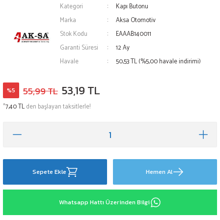
Kategori
Kapı Butonu
Marka
Aksa Otomotiv
Stok Kodu
EAAAB140011
Garanti Süresi
12 Ay
Havale
50,53 TL (%5,00 havale indirimi)
53,19 TL
55,99 TL
%5
*
7,40 TL
den başlayan taksitlerle!
Sepete Ekle
Hemen Al
Whatsapp Hattı Üzerinden Bilgi