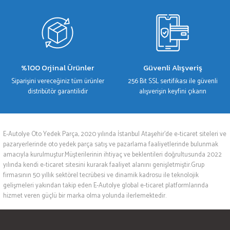
%100 Orjinal Ürünler
Güvenli Alışveriş
Siparişini vereceğiniz tüm ürünler
256 Bit SSL sertifikası ile güvenli
distribütör garantilidir
alışverişin keyfini çıkarın
E-Autolye Oto Yedek Parça, 2020 yılında İstanbul Ataşehir’de e-ticaret siteleri ve
pazaryerlerinde oto yedek parça satış ve pazarlama faaliyetlerinde bulunmak
amacıyla kurulmuştur.Müşterilerinin ihtiyaç ve beklentileri doğrultusunda 2022
yılında kendi e-ticaret sitesini kurarak faaliyet alanını genişletmiştir.Grup
firmasının 50 yıllık sektörel tecrübesi ve dinamik kadrosu ile teknolojik
gelişmeleri yakından takip eden E-Autolye global e-ticaret platformlarında
hizmet veren güçlü bir marka olma yolunda ilerlemektedir.