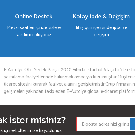
Online Destek
Kolay İade & Değişim
Mesai saatleri içinde sizlere
14 iş gün içerisinde iptal ve
yardımcı oluyoruz
değişim
Gönder
E-Autolye Oto Yedek Parça, 2020 yılında İstanbul Ataşehir’de e-tic
pazarlama faaliyetlerinde bulunmak amacıyla kurulmuştur.Müşterileri
ticaret sitesini kurarak faaliyet alanını genişletmiştir.Grup firmasını
gelişmeleri yakından takip eden E-Autolye global e-ticaret platfor
 İster misiniz?
için e-bültenimize kaydolunuz.