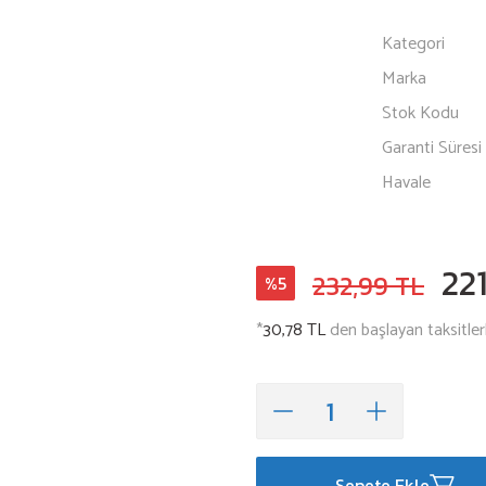
Kategori
Marka
Stok Kodu
Garanti Süresi
Havale
22
232,99 TL
%5
*
30,78 TL
den başlayan taksitler
Sepete Ekle