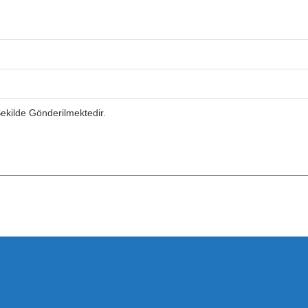
 Şekilde Gönderilmektedir.
a yetersiz gördüğünüz noktaları öneri formunu kullanarak tarafımıza iletebilirsiniz.
Bu ürüne ilk yorumu siz yapın!
Yorum Yaz