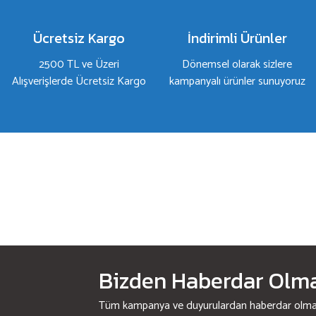
Ürün fiyatı diğer sitelerden daha pahalı.
Bu ürüne benzer farklı alternatifler olmalı.
Ücretsiz Kargo
İndirimli Ürünler
2500 TL ve Üzeri
Dönemsel olarak sizlere
Alışverişlerde Ücretsiz Kargo
kampanyalı ürünler sunuyoruz
Bizden Haberdar Olmak
Tüm kampanya ve duyurulardan haberdar olmak 