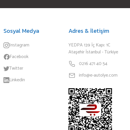
Sosyal Medya
Adres & İletişim
Instagram
YEDPA 139 İç Kapı: 1C
Ataşehir İstanbul - Türkiye
Facebook
0216 471 40 54
Twitter
info@e-autolye.com
Linkedin