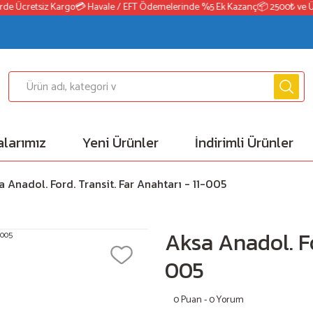
e Ücretsiz Kargo
💳 Havale / EFT Ödemelerinde %5 Ek Kazanç
📦 2500₺ ve Üzer
larımız
Yeni Ürünler
İndirimli Ürünler
a Anadol. Ford. Transit. Far Anahtarı - 11-005
Aksa Anadol. Fo
005
0 Puan - 0 Yorum