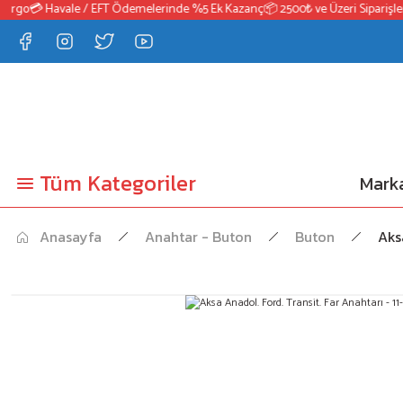
rgo
💳 Havale / EFT Ödemelerinde %5 Ek Kazanç
📦 2500₺ ve Üzeri Siparişlerd
Tüm Kategoriler
Marka
Anasayfa
Anahtar - Buton
Buton
Aks