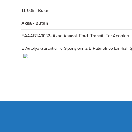
11-005 - Buton
Aksa - Buton
EAAAB140032- Aksa Anadol. Ford. Transit. Far Anahtarı
E-Autolye Garantisi İle Siparişleriniz E-Faturalı ve En Hızlı
Bu ürünün fiyat bilgisi, resim, ürün açıklamalarında ve diğer konulard
Görüş ve önerileriniz için teşekkür ederiz.
Ürün resmi kalitesiz, bozuk veya görüntülenemiyor.
Ürün açıklamasında eksik bilgiler bulunuyor.
Ürün bilgilerinde hatalar bulunuyor.