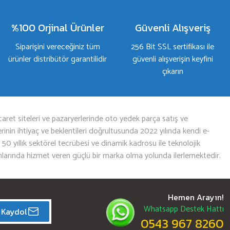
%100 Orjinal Ürünler
Güvenli Alışveriş
Siparişini vereceğiniz tüm
256 Bit SSL sertifikası ile
ürünler distribütör garantilidir
güvenli alışverişin keyfini
çıkarın
aret siteleri ve pazaryerlerinde oto yedek parça satış ve
nin ihtiyaç ve beklentileri doğrultusunda 2022 yılında kendi e-
n 50 yıllık sektörel tecrübesi ve dinamik kadrosu ile teknolojik
mlarında hizmet veren güçlü bir marka olma yolunda ilerlemektedir.
Hemen Arayın!
Whatsapp Destek Hattı
Kaydol
0543 967 8260