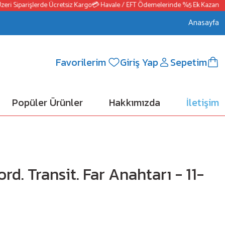
i Siparişlerde Ücretsiz Kargo
💳 Havale / EFT Ödemelerinde %5 Ek Kazanç
📦2
Anasayfa
Favorilerim
Giriş Yap
Sepetim
Popüler Ürünler
Hakkımızda
İletişim
rd. Transit. Far Anahtarı - 11-