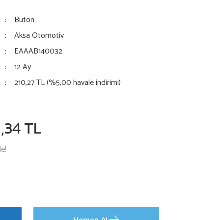
Buton
Aksa Otomotiv
EAAAB140032
12 Ay
210,27 TL (%5,00 havale indirimi)
1,34 TL
le!
Hemen Al