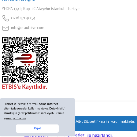
YEDPA 139 İç Kapı: 1C Ataşehir İstanbul - Türkiye
0216 471 40 54
info@e-autolye.com
Hizmet kalitemizi artırmak adına internet
sitemizde çerezler kullanmaktayız. Detaylı bilgi
almak için çerez politikamızı inceleyebilirsiniz.
çerez politikamız
© Tüm hakları saklıdır. Kredi kartı bilgileriniz 256bit SSL sertifikası ile korunmaktadır.
Online Destek
Kapat
ideasoft
ile
e-