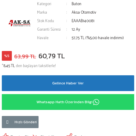
Kategori
Buton
Marka
Aksa Otomotiv
Stok Kodu
EAAAB140081
Garanti Süresi
12 Ay
Havale
57,75 TL (%5,00 havale indirimi)
60,79 TL
63,99 TL
%5
*
8,45 TL
den başlayan taksitlerle!
Gelince Haber Ver
Whatsapp Hattı Üzerinden Bilgi
Hızlı Gönderi