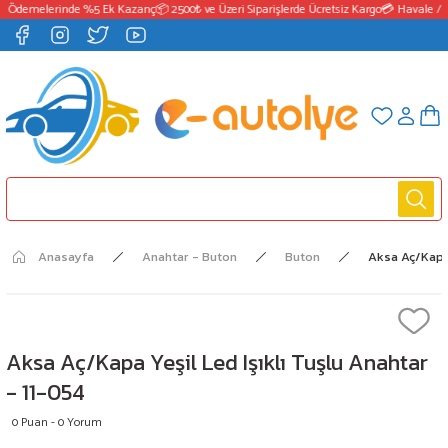
T Ödemelerinde %5 Ek Kazanç
📦 2500₺ ve Üzeri Siparişlerde Ücretsiz Kargo
💳 Havale / E
Anasayfa
Anahtar - Buton
Buton
Aksa Aç/Kapa 
Aksa Aç/Kapa Yeşil Led Işıklı Tuşlu Anahtar
- 11-054
0 Puan - 0 Yorum