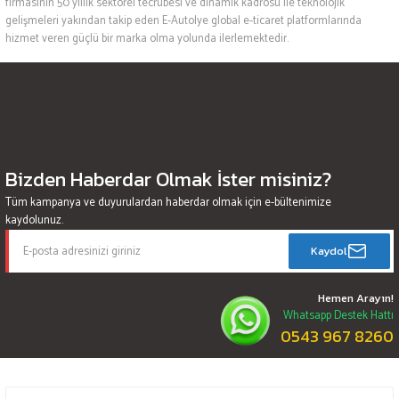
firmasının 50 yıllık sektörel tecrübesi ve dinamik kadrosu ile teknolojik
gelişmeleri yakından takip eden E-Autolye global e-ticaret platformlarında
hizmet veren güçlü bir marka olma yolunda ilerlemektedir.
Bizden Haberdar Olmak İster misiniz?
Tüm kampanya ve duyurulardan haberdar olmak için e-bültenimize
kaydolunuz.
Kaydol
Hemen Arayın!
Whatsapp Destek Hattı
0543 967 8260