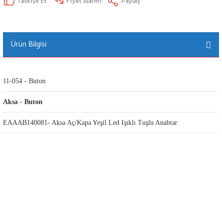
Tavsiye Et
Fiyat Alarmı
Paylaş
Ürün Bilgisi
11-054 - Buton
Aksa - Buton
EAAAB140081- Aksa Aç/Kapa Yeşil Led Işıklı Tuşlu Anahtar