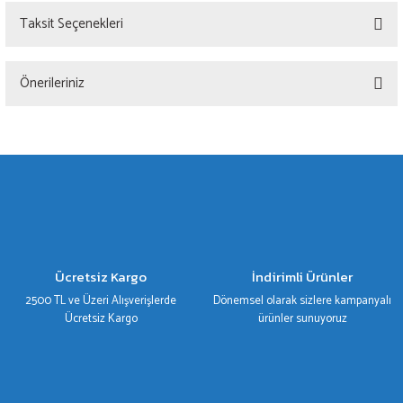
Taksit Seçenekleri
Bu ürüne ilk yorumu siz yapın!
Önerileriniz
Yorum Yaz
Bu ürünün fiyat bilgisi, resim, ürün açıklamalarında ve diğer konularda yetersiz
gördüğünüz noktaları öneri formunu kullanarak tarafımıza iletebilirsiniz.
Görüş ve önerileriniz için teşekkür ederiz.
Ürün resmi kalitesiz, bozuk veya görüntülenemiyor.
Ürün açıklamasında eksik bilgiler bulunuyor.
Ürün bilgilerinde hatalar bulunuyor.
Ücretsiz Kargo
İndirimli Ürünler
Ürün fiyatı diğer sitelerden daha pahalı.
2500 TL ve Üzeri Alışverişlerde
Dönemsel olarak sizlere kampanyalı
Bu ürüne benzer farklı alternatifler olmalı.
Ücretsiz Kargo
ürünler sunuyoruz