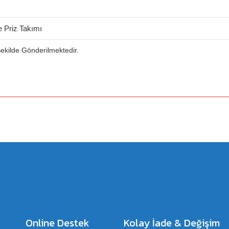
 Priz Takımı
 Şekilde Gönderilmektedir.
a yetersiz gördüğünüz noktaları öneri formunu kullanarak tarafımıza iletebilirsiniz.
Bu ürüne ilk yorumu siz yapın!
Yorum Yaz
Online Destek
Kolay İade & Değişim