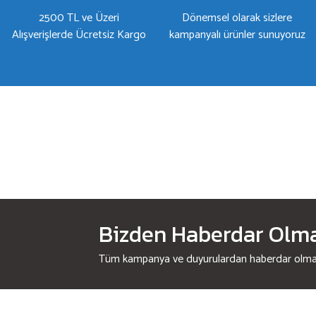
2500 TL ve Üzeri
Dönemsel olarak sizlere
Alışverişlerde Ücretsiz Kargo
kampanyalı ürünler sunuyoruz
Bizden Haberdar Olmak
Tüm kampanya ve duyurulardan haberdar olmak 