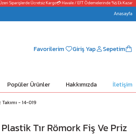
ri Siparişlerde Ücretsiz Kargo
💳 Havale / EFT Ödemelerinde %5 Ek Kazanç
📦
Anasayfa
Favorilerim
Giriş Yap
Sepetim
Popüler Ürünler
Hakkımızda
İletişim
z Takımı - 14-019
i Plastik Tır Römork Fiş Ve Priz