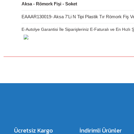
Aksa - Römork Fişi - Soket
EAAAR130019- Aksa 7'Li N Tipi Plastik Tır Römork Fiş Ve
E-Autolye Garantisi İle Siparişleriniz E-Faturalı ve En Hızlı
Bu ürünün fiyat bilgisi, resim, ürün açıklamalarında ve diğer konulard
Görüş ve önerileriniz için teşekkür ederiz.
Ürün resmi kalitesiz, bozuk veya görüntülenemiyor.
Ürün açıklamasında eksik bilgiler bulunuyor.
Ürün bilgilerinde hatalar bulunuyor.
Ürün fiyatı diğer sitelerden daha pahalı.
Bu ürüne benzer farklı alternatifler olmalı.
Ücretsiz Kargo
İndirimli Ürünler