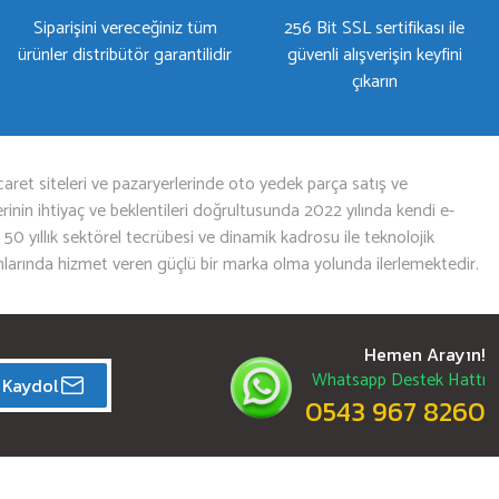
Siparişini vereceğiniz tüm
256 Bit SSL sertifikası ile
ürünler distribütör garantilidir
güvenli alışverişin keyfini
çıkarın
aret siteleri ve pazaryerlerinde oto yedek parça satış ve
nin ihtiyaç ve beklentileri doğrultusunda 2022 yılında kendi e-
n 50 yıllık sektörel tecrübesi ve dinamik kadrosu ile teknolojik
mlarında hizmet veren güçlü bir marka olma yolunda ilerlemektedir.
Hemen Arayın!
Whatsapp Destek Hattı
Kaydol
0543 967 8260