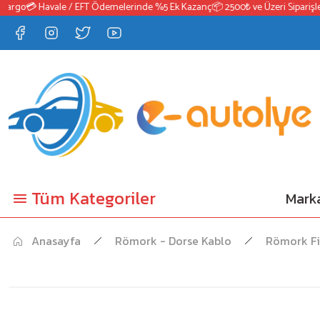
argo
💳 Havale / EFT Ödemelerinde %5 Ek Kazanç
📦 2500₺ ve Üzeri Siparişler
Tüm Kategoriler
Marka
Anasayfa
Römork - Dorse Kablo
Römork Fi