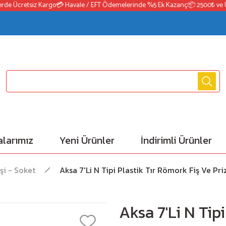
de Ücretsiz Kargo
💳 Havale / EFT Ödemelerinde %5 Ek Kazanç
📦 2500₺ ve Üze
larımız
Yeni Ürünler
İndirimli Ürünler
şi - Soket
Aksa 7'Li N Tipi Plastik Tır Römork Fiş Ve Pri
Aksa 7'Li N Tip