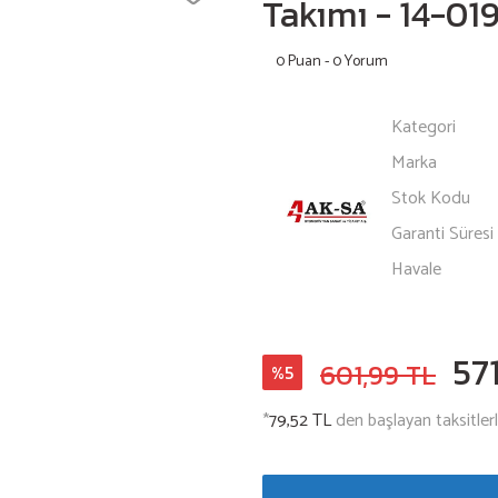
Takımı - 14-01
0 Puan - 0 Yorum
Kategori
Marka
Stok Kodu
Garanti Süresi
Havale
57
601,99 TL
%5
*
79,52 TL
den başlayan taksitlerl