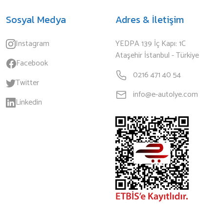
Sosyal Medya
Adres & İletişim
Instagram
YEDPA 139 İç Kapı: 1C
Ataşehir İstanbul - Türkiye
Facebook
0216 471 40 54
Twitter
info@e-autolye.com
Linkedin