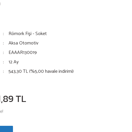
9
Römork Fişi - Soket
Aksa Otomotiv
EAAAR130019
12 Ay
543,30 TL (%5,00 havale indirimi)
1,89 TL
e!