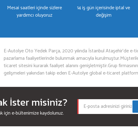
Mesai saatleri içinde sizlere
14 iş gün içerisinde iptal ve
yardımcı oluyoruz
değişim
Gönder
E-Autolye Oto Yedek Parça, 2020 yılında İstanbul Ataşehir’de e-tic
pazarlama faaliyetlerinde bulunmak amacıyla kurulmuştur.Müşterileri
ticaret sitesini kurarak faaliyet alanını genişletmiştir.Grup firmasını
gelişmeleri yakından takip eden E-Autolye global e-ticaret platfor
 İster misiniz?
için e-bültenimize kaydolunuz.