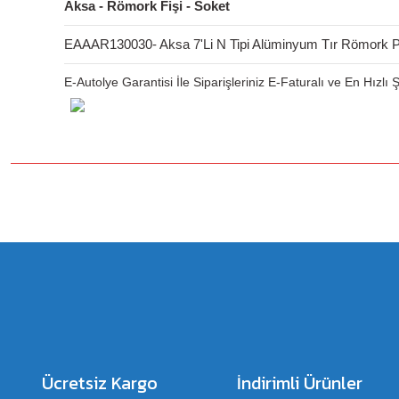
Aksa - Römork Fişi - Soket
EAAAR130030- Aksa 7'Li N Tipi Alüminyum Tır Römork Pri
E-Autolye Garantisi İle Siparişleriniz E-Faturalı ve En Hızlı
Bu ürünün fiyat bilgisi, resim, ürün açıklamalarında ve diğer konulard
Görüş ve önerileriniz için teşekkür ederiz.
Ürün resmi kalitesiz, bozuk veya görüntülenemiyor.
Ürün açıklamasında eksik bilgiler bulunuyor.
Ürün bilgilerinde hatalar bulunuyor.
Ürün fiyatı diğer sitelerden daha pahalı.
Bu ürüne benzer farklı alternatifler olmalı.
Ücretsiz Kargo
İndirimli Ürünler