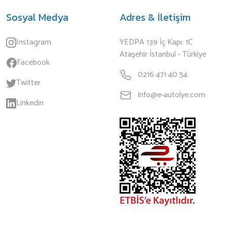
Sosyal Medya
Adres & İletişim
Instagram
YEDPA 139 İç Kapı: 1C
Ataşehir İstanbul - Türkiye
Facebook
0216 471 40 54
Twitter
info@e-autolye.com
Linkedin