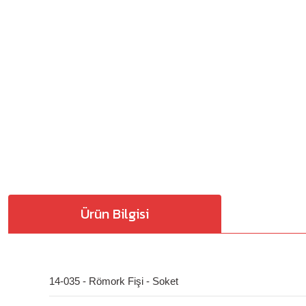
Ürün Bilgisi
14-035 - Römork Fişi - Soket