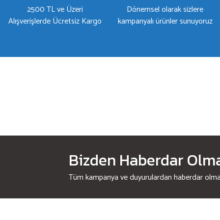
2500 TL ve Üzeri
Dönemsel olarak sizlere
Alışverişlerde Ücretsiz Kargo
kampanyalı ürünler sunuyoruz
Bizden Haberdar Olmak
Tüm kampanya ve duyurulardan haberdar olmak 