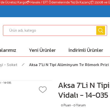
e Ücretsiz Kargo
💳 Havale / EFT Ödemelerinde %5 Ek Kazanç
📦 2500₺ ve Üzer
larımız
Yeni Ürünler
İndirimli Ürünler
şi - Soket
Aksa 7'Li N Tipi Alüminyum Tır Römork Prizi 
Aksa 7'Li N Ti
Vidalı - 14-035
0 Puan - 0 Yorum