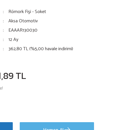
Römork Fişi - Soket
Aksa Otomotiv
EAAAR130030
12 Ay
362,80 TL (%5,00 havale indirimi)
1,89 TL
e!
Hemen Al