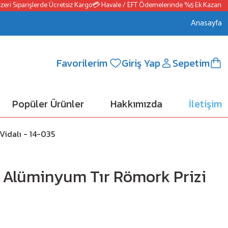
i Siparişlerde Ücretsiz Kargo
💳 Havale / EFT Ödemelerinde %5 Ek Kazanç
📦2
Anasayfa
Favorilerim
Giriş Yap
Sepetim
Popüler Ürünler
Hakkımızda
İletişim
Vidalı - 14-035
pi Alüminyum Tır Römork Prizi