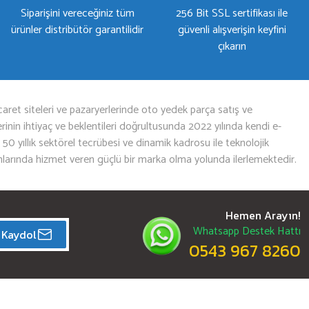
Siparişini vereceğiniz tüm
256 Bit SSL sertifikası ile
ürünler distribütör garantilidir
güvenli alışverişin keyfini
çıkarın
aret siteleri ve pazaryerlerinde oto yedek parça satış ve
nin ihtiyaç ve beklentileri doğrultusunda 2022 yılında kendi e-
n 50 yıllık sektörel tecrübesi ve dinamik kadrosu ile teknolojik
mlarında hizmet veren güçlü bir marka olma yolunda ilerlemektedir.
Hemen Arayın!
Whatsapp Destek Hattı
Kaydol
0543 967 8260