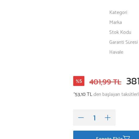
Kategori
Marka
Stok Kodu
Garanti Süresi
Havale
38
401,99 TL
%5
*
53,10 TL
den başlayan taksitlerl
Sepete Ekle