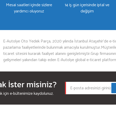
Mesai saatleri içinde sizlere
14 iş gün içerisinde iptal ve
yardımcı oluyoruz
değişim
Gönder
E-Autolye Oto Yedek Parça, 2020 yılında İstanbul Ataşehir’de e-tic
pazarlama faaliyetlerinde bulunmak amacıyla kurulmuştur.Müşterileri
ticaret sitesini kurarak faaliyet alanını genişletmiştir.Grup firmasını
gelişmeleri yakından takip eden E-Autolye global e-ticaret platfor
 İster misiniz?
için e-bültenimize kaydolunuz.