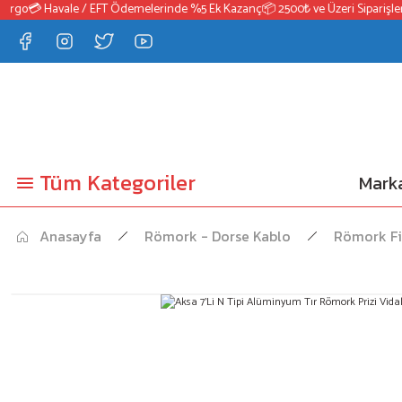
rgo
💳 Havale / EFT Ödemelerinde %5 Ek Kazanç
📦 2500₺ ve Üzeri Siparişlerd
Tüm Kategoriler
Marka
Anasayfa
Römork - Dorse Kablo
Römork Fi