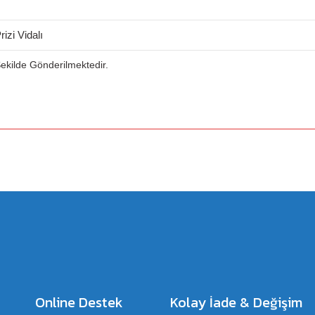
zi Vidalı
 Şekilde Gönderilmektedir.
a yetersiz gördüğünüz noktaları öneri formunu kullanarak tarafımıza iletebilirsiniz.
Bu ürüne ilk yorumu siz yapın!
Yorum Yaz
Online Destek
Kolay İade & Değişim