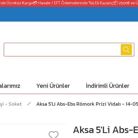
 Ücretsiz Kargo
💳 Havale / EFT Ödemelerinde %5 Ek Kazanç
📦 2500₺ ve Üzeri
larımız
Yeni Ürünler
İndirimli Ürünler
şi - Soket
Aksa 5'Li Abs-Ebs Römork Prizi Vidalı - 14-0
Aksa 5'Li Abs-E