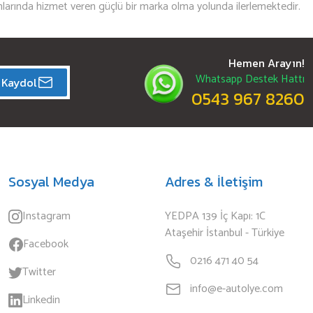
mlarında hizmet veren güçlü bir marka olma yolunda ilerlemektedir.
Hemen Arayın!
Whatsapp Destek Hattı
Kaydol
0543 967 8260
Sosyal Medya
Adres & İletişim
Instagram
YEDPA 139 İç Kapı: 1C
Ataşehir İstanbul - Türkiye
Facebook
0216 471 40 54
Twitter
info@e-autolye.com
Linkedin