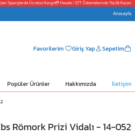
 Siparişlerde Ücretsiz Kargo
💳 Havale / EFT Ödemelerinde %5 Ek Kazanç
📦25
Anasayfa
Favorilerim
Giriş Yap
Sepetim
Popüler Ürünler
Hakkımızda
İletişim
52
bs Römork Prizi Vidalı - 14-052