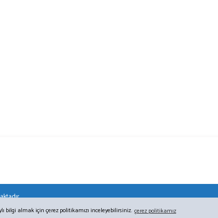
aktadır.
bilgi almak için çerez politikamızı inceleyebilirsiniz.
çerez politikamız
ile
ideasoft
e-