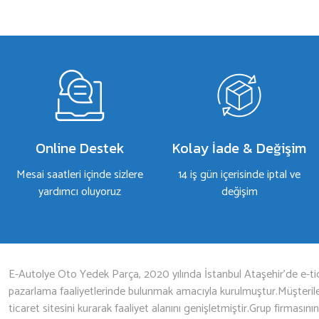
a yetersiz gördüğünüz noktaları öneri formunu kullanarak tarafımıza iletebilirsiniz.
Bu ürüne ilk yorumu siz yapın!
Yorum Yaz
Online Destek
Kolay İade & Değişim
Mesai saatleri içinde sizlere
14 iş gün içerisinde iptal ve
yardımcı oluyoruz
değişim
Gönder
E-Autolye Oto Yedek Parça, 2020 yılında İstanbul Ataşehir’de e-tic
pazarlama faaliyetlerinde bulunmak amacıyla kurulmuştur.Müşterileri
ticaret sitesini kurarak faaliyet alanını genişletmiştir.Grup firmasını