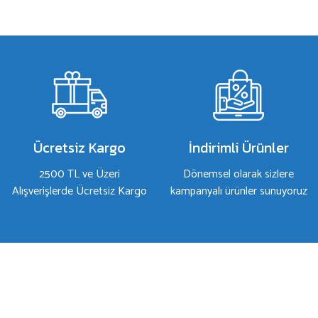
Bu ürünün fiyat bilgisi, resim, ürün açıklamalarında ve diğer konulard
Görüş ve önerileriniz için teşekkür ederiz.
Ürün resmi kalitesiz, bozuk veya görüntülenemiyor.
Ürün açıklamasında eksik bilgiler bulunuyor.
Ürün bilgilerinde hatalar bulunuyor.
Ürün fiyatı diğer sitelerden daha pahalı.
Bu ürüne benzer farklı alternatifler olmalı.
Ücretsiz Kargo
İndirimli Ürünler
2500 TL ve Üzeri
Dönemsel olarak sizlere
Alışverişlerde Ücretsiz Kargo
kampanyalı ürünler sunuyoruz