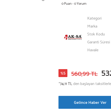
0 Puan - 0 Yorum
Kategori
Marka
Stok Kodu
Garanti Süresi
Havale
53
560,99 TL
%5
*
74,11 TL
den başlayan taksitlerle
Gelince Haber Ver