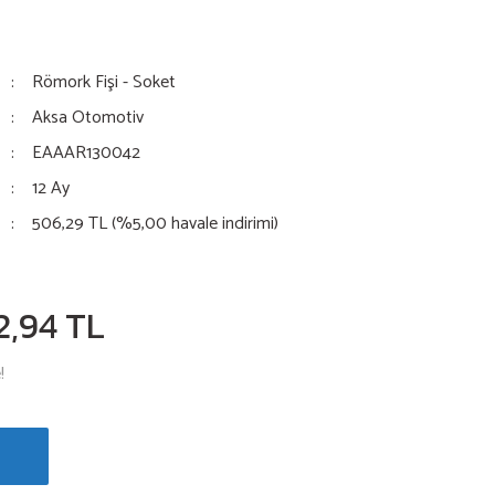
Römork Fişi - Soket
Aksa Otomotiv
EAAAR130042
12 Ay
506,29 TL (%5,00 havale indirimi)
2,94 TL
!