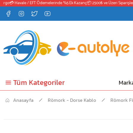
go
💳 Havale / EFT Ödemelerinde %5 Ek Kazanç
📦 2500₺ ve Üzeri Siparişlerde
Tüm Kategoriler
Marka
Anasayfa
Römork - Dorse Kablo
Römork Fi