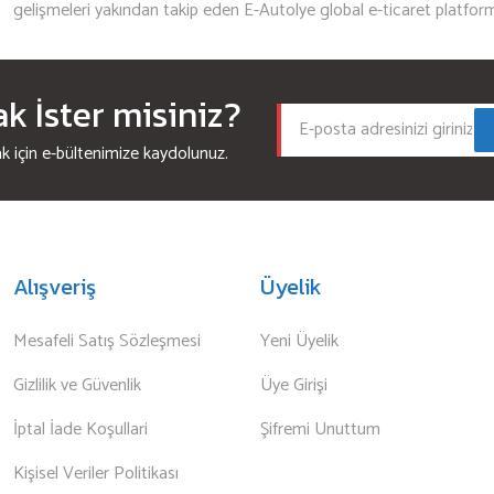
gelişmeleri yakından takip eden E-Autolye global e-ticaret platfor
 İster misiniz?
için e-bültenimize kaydolunuz.
Alışveriş
Üyelik
Mesafeli Satış Sözleşmesi
Yeni Üyelik
Gizlilik ve Güvenlik
Üye Girişi
İptal İade Koşullari
Şifremi Unuttum
Kişisel Veriler Politikası