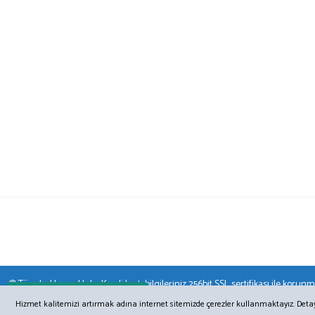
© Tüm hakları saklıdır. Kredi kartı bilgileriniz 256bit SSL sertifikası ile korunm
Online Destek
Hizmet kalitemizi artırmak adına internet sitemizde çerezler kullanmaktayız. Detaylı 