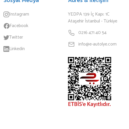
Instagram
YEDPA 139 İç Kapı: 1C
Ataşehir İstanbul - Türkiye
Facebook
0216 471 40 54
Twitter
info@e-autolye.com
Linkedin