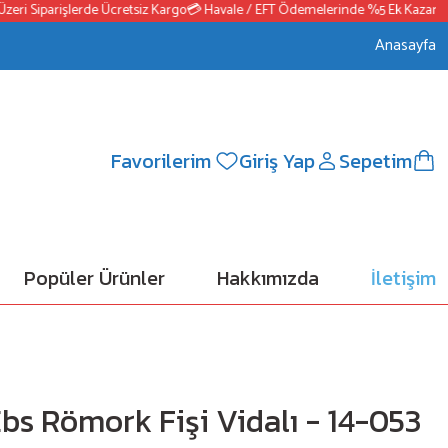
ri Siparişlerde Ücretsiz Kargo
💳 Havale / EFT Ödemelerinde %5 Ek Kazanç
📦
Anasayfa
Favorilerim
Giriş Yap
Sepetim
Popüler Ürünler
Hakkımızda
İletişim
3
bs Römork Fişi Vidalı - 14-053