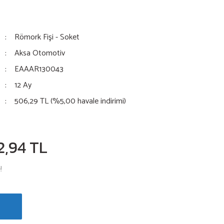
Römork Fişi - Soket
Aksa Otomotiv
EAAAR130043
12 Ay
506,29 TL (%5,00 havale indirimi)
2,94 TL
!