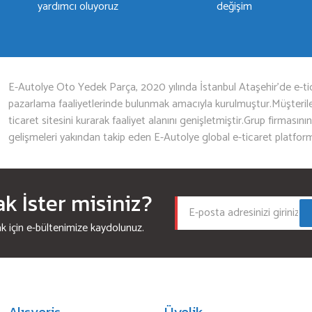
yardımcı oluyoruz
değişim
Gönder
E-Autolye Oto Yedek Parça, 2020 yılında İstanbul Ataşehir’de e-tic
pazarlama faaliyetlerinde bulunmak amacıyla kurulmuştur.Müşterileri
ticaret sitesini kurarak faaliyet alanını genişletmiştir.Grup firmasını
gelişmeleri yakından takip eden E-Autolye global e-ticaret platfor
 İster misiniz?
için e-bültenimize kaydolunuz.
Alışveriş
Üyelik