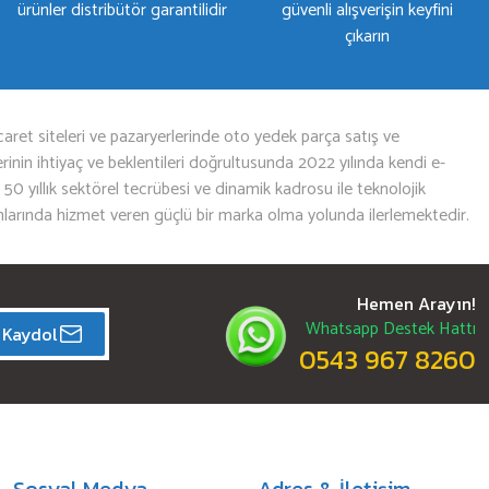
ürünler distribütör garantilidir
güvenli alışverişin keyfini
çıkarın
aret siteleri ve pazaryerlerinde oto yedek parça satış ve
nin ihtiyaç ve beklentileri doğrultusunda 2022 yılında kendi e-
n 50 yıllık sektörel tecrübesi ve dinamik kadrosu ile teknolojik
mlarında hizmet veren güçlü bir marka olma yolunda ilerlemektedir.
Hemen Arayın!
Whatsapp Destek Hattı
Kaydol
0543 967 8260
Sosyal Medya
Adres & İletişim