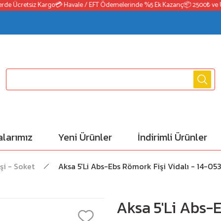
de Ücretsiz Kargo
💳 Havale / EFT Ödemelerinde %5 Ek Kazanç
📦 2500₺ ve Üze
larımız
Yeni Ürünler
İndirimli Ürünler
şi - Soket
Aksa 5'Li Abs-Ebs Römork Fişi Vidalı - 14-05
Aksa 5'Li Abs-E