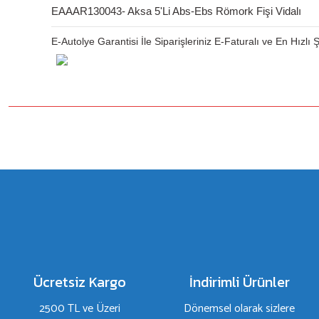
EAAAR130043- Aksa 5'Li Abs-Ebs Römork Fişi Vidalı
E-Autolye Garantisi İle Siparişleriniz E-Faturalı ve En Hızlı
Bu ürünün fiyat bilgisi, resim, ürün açıklamalarında ve diğer konulard
Görüş ve önerileriniz için teşekkür ederiz.
Ürün resmi kalitesiz, bozuk veya görüntülenemiyor.
Ürün açıklamasında eksik bilgiler bulunuyor.
Ürün bilgilerinde hatalar bulunuyor.
Ürün fiyatı diğer sitelerden daha pahalı.
Bu ürüne benzer farklı alternatifler olmalı.
Ücretsiz Kargo
İndirimli Ürünler
2500 TL ve Üzeri
Dönemsel olarak sizlere