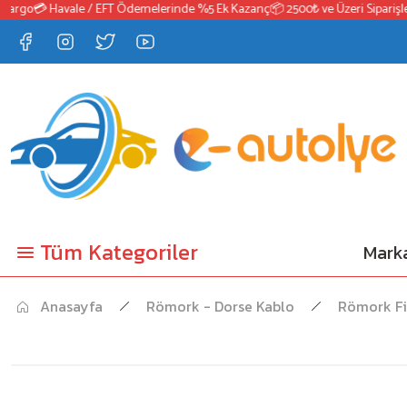
argo
💳 Havale / EFT Ödemelerinde %5 Ek Kazanç
📦 2500₺ ve Üzeri Siparişler
Tüm Kategoriler
Marka
Anasayfa
Römork - Dorse Kablo
Römork Fi