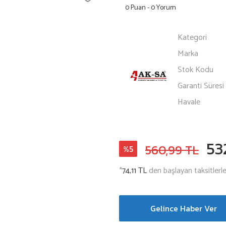
0 Puan - 0 Yorum
Kategori
Marka
Stok Kodu
Garanti Süresi
Havale
53
560,99 TL
%5
*
74,11 TL
den başlayan taksitlerle
Gelince Haber Ver