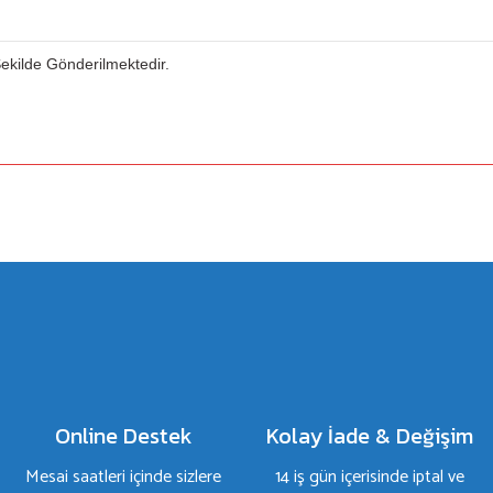
 Şekilde Gönderilmektedir.
a yetersiz gördüğünüz noktaları öneri formunu kullanarak tarafımıza iletebilirsiniz.
Bu ürüne ilk yorumu siz yapın!
Yorum Yaz
Online Destek
Kolay İade & Değişim
Mesai saatleri içinde sizlere
14 iş gün içerisinde iptal ve