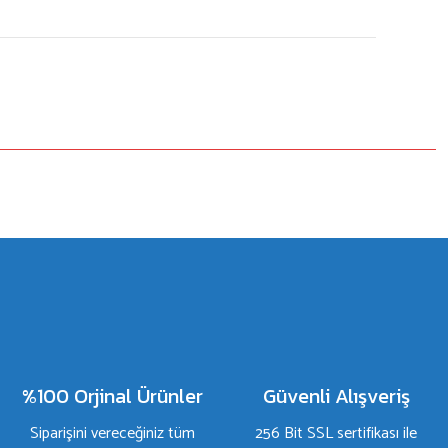
%100 Orjinal Ürünler
Güvenli Alışveriş
Siparişini vereceğiniz tüm
256 Bit SSL sertifikası ile